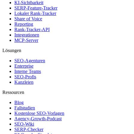
KI-Sichtbarkeit
SERP-Feature-Tracker
Lokaler Rank-Tracker
Share of Voice
Reporting
Rank-Tracker-API
Integrationen
MCP-Server
Lösungen
SEO-Agenturen
Enterprise
Interne Teams
SEO-Profis
Kanzleien
Ressourcen
Blog
Fallstudien
Kostenlose SEO-Vorlagen
Agency-Growth-Podcast
SEO-Wiki
SERP-Checker