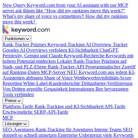
New
Query Keyword.com from your AI assistant with our MCP
server
ask things like “How did my rankings move this week?”
What’s my share of voice vs competitors?|
How did my rankings
move this week?
Funktionen
Rank-Tracker
Präzises Keyword-Tracking
AI Overview Tracker
Googles AI Overviews verfolgen
KI-Sichtbarkeit
ChatGPT,
Perplexity, Gemini und Claude
Keyword-Recherche
Keywords mit
hohem Potenzial entdecken
Lokaler Rank-Tracker
Präzision auf
Stadt- und PLZ-Ebene
Rank-Tracker-API
Programmatischer Zugriff
auf Ranking-Daten
MCP-Server
NEU
Keyword.com aus jedem KI-
Assistenten abfragen
Share of Voice
Wettbewerbsvisibilitäts-Score
Reporting
White-Label-Kundenberichte
Drittanbieter-Verifizierung
Von Dritten geprüfte Genauigkeit
Integrationen
Ihre bevorzugten
Tools verbinden
Preise
Plattform-Tarife
Rank-Tracking und KI-Sichtbarkeit
API-Tarife
Erschwingliche SERP-API-Tarife
MCP
Lösungen
SEO-Agenturen
Rank-Tracking für Agenturen
Interne Teams
SEO
doppelt so schnell umsetzen
Enterprise
Unbegrenzt viele Keywords