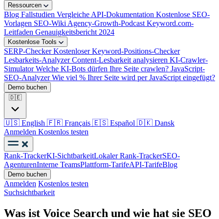
Ressourcen
Blog
Fallstudien
Vergleiche
API-Dokumentation
Kostenlose SEO-
Vorlagen
SEO-Wiki
Agency-Growth-Podcast
Keyword.com-
Leitfaden
Genauigkeitsbericht 2024
Kostenlose Tools
SERP-Checker
Kostenloser Keyword-Positions-Checker
Lesbarkeits-Analyzer
Content-Lesbarkeit analysieren
KI-Crawler-
Simulator
Welche KI-Bots dürfen Ihre Seite crawlen?
JavaScript-
SEO-Analyzer
Wie viel % Ihrer Seite wird per JavaScript eingefügt?
Demo buchen
🇩🇪
🇺🇸
English
🇫🇷
Français
🇪🇸
Español
🇩🇰
Dansk
Anmelden
Kostenlos testen
Rank-Tracker
KI-Sichtbarkeit
Lokaler Rank-Tracker
SEO-
Agenturen
Interne Teams
Plattform-Tarife
API-Tarife
Blog
Demo buchen
Anmelden
Kostenlos testen
Suchsichtbarkeit
Was ist Voice Search und wie hat sie SEO