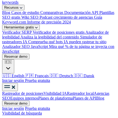
keywords
Recursos
Blog
Casos de estudio
Comparativas
Documentación API
Plantillas
SEO gratis
Wiki SEO
Podcast crecimiento de agencias
Guía
Keyword.com
Informe de precisión 2024
Herramientas gratis
Verificador SERP
Verificador de posiciones gratis
Analizador de
legibilidad
Analiza la legibilidad del contenido
Simulador de
rastreadores IA
Comprueba qué bots IA pueden rastrear tu sitio
Analizador SEO JavaScript
Mira qué % de tu página se inyecta con
JavaScript
Reservar demo
🇪🇸
🇺🇸
English
🇫🇷
Français
🇩🇪
Deutsch
🇩🇰
Dansk
Iniciar sesión
Prueba gratuita
Rastreador de posiciones
Visibilidad IA
Rastreador local
Agencias
SEO
Equipos internos
Planes de plataforma
Planes de API
Blog
Reservar demo
Iniciar sesión
Prueba gratuita
Visibilidad de búsqueda