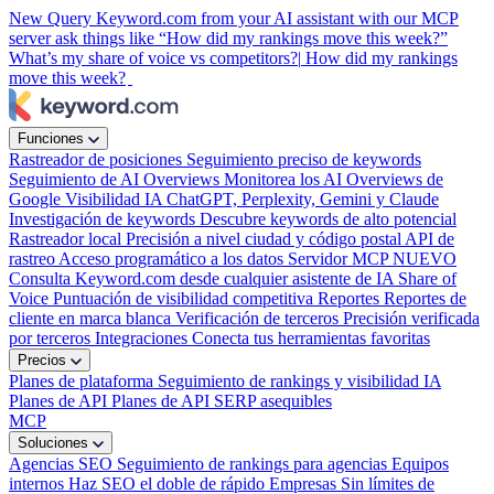
New
Query Keyword.com from your AI assistant with our MCP
server
ask things like “How did my rankings move this week?”
What’s my share of voice vs competitors?|
How did my rankings
move this week?
Funciones
Rastreador de posiciones
Seguimiento preciso de keywords
Seguimiento de AI Overviews
Monitorea los AI Overviews de
Google
Visibilidad IA
ChatGPT, Perplexity, Gemini y Claude
Investigación de keywords
Descubre keywords de alto potencial
Rastreador local
Precisión a nivel ciudad y código postal
API de
rastreo
Acceso programático a los datos
Servidor MCP
NUEVO
Consulta Keyword.com desde cualquier asistente de IA
Share of
Voice
Puntuación de visibilidad competitiva
Reportes
Reportes de
cliente en marca blanca
Verificación de terceros
Precisión verificada
por terceros
Integraciones
Conecta tus herramientas favoritas
Precios
Planes de plataforma
Seguimiento de rankings y visibilidad IA
Planes de API
Planes de API SERP asequibles
MCP
Soluciones
Agencias SEO
Seguimiento de rankings para agencias
Equipos
internos
Haz SEO el doble de rápido
Empresas
Sin límites de