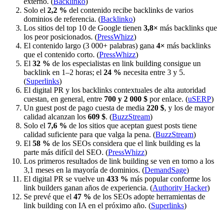
externo. (
Backlinko
)
Solo el
2,2 %
del contenido recibe backlinks de varios
dominios de referencia. (
Backlinko
)
Los sitios del top 10 de Google tienen
3,8×
más backlinks que
los peor posicionados. (
PressWhizz
)
El contenido largo (3 000+ palabras) gana
4×
más backlinks
que el contenido corto. (
PressWhizz
)
El
32 %
de los especialistas en link building consigue un
backlink en 1–2 horas; el
24 %
necesita entre 3 y 5.
(
Superlinks
)
El digital PR y los backlinks contextuales de alta autoridad
cuestan, en general, entre
700 y 2 000 $
por enlace. (
uSERP
)
Un guest post de pago cuesta de media
220 $
, y los de mayor
calidad alcanzan los
609 $
. (
BuzzStream
)
Solo el
7,6 %
de los sitios que aceptan guest posts tiene
calidad suficiente para que valga la pena. (
BuzzStream
)
El
58 %
de los SEOs considera que el link building es la
parte más difícil del SEO. (
PressWhizz
)
Los primeros resultados de link building se ven en torno a los
3,1 meses en la mayoría de dominios. (
DemandSage
)
El digital PR se vuelve un
433 %
más popular conforme los
link builders ganan años de experiencia. (
Authority Hacker
)
Se prevé que el
47 %
de los SEOs adopte herramientas de
link building con IA en el próximo año. (
Superlinks
)