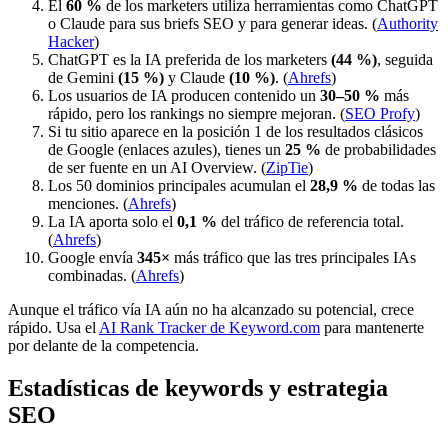
El
60 %
de los marketers utiliza herramientas como ChatGPT
o Claude para sus briefs SEO y para generar ideas. (
Authority
Hacker
)
ChatGPT es la IA preferida de los marketers
(44 %)
, seguida
de Gemini
(15 %)
y Claude
(10 %)
. (
Ahrefs
)
Los usuarios de IA producen contenido un
30–50 %
más
rápido, pero los rankings no siempre mejoran. (
SEO Profy
)
Si tu sitio aparece en la posición 1 de los resultados clásicos
de Google (enlaces azules), tienes un
25 %
de probabilidades
de ser fuente en un AI Overview. (
ZipTie
)
Los 50 dominios principales acumulan el
28,9 %
de todas las
menciones. (
Ahrefs
)
La IA aporta solo el
0,1 %
del tráfico de referencia total.
(
Ahrefs
)
Google envía
345×
más tráfico que las tres principales IAs
combinadas. (
Ahrefs
)
Aunque el tráfico vía IA aún no ha alcanzado su potencial, crece
rápido. Usa el
AI Rank Tracker de Keyword.com
para mantenerte
por delante de la competencia.
Estadísticas de keywords y estrategia
SEO