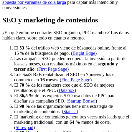
apuesta por variantes de cola larga
para captar más intención y
conversiones.
SEO y marketing de contenidos
¿En qué enfoque centrarte: SEO orgánico, PPC o ambos? Los datos
hablan claro, sobre todo en cuanto a retorno.
El
53 %
del tráfico web viene de búsquedas online, frente al
15 % de la búsqueda de pago. (
Bright Edge
)
Las campañas SEO pueden recuperar la inversión a partir de
los seis meses, con resultados máximos en el
segundo y
tercer año
. (
First Page Sage
)
Los SaaS B2B rentabilizan el SEO en
7 meses
y los e-
commerce en
16 meses
. (
First Page Sage
)
El
70 %
de los marketers cree que el SEO da mejores
resultados que el PPC. (
Databox
)
El
86,5 %
de los expertos SEO usa datos de PPC para
diseñar sus campañas SEO. (
Startup Bonsai
)
El
90 %
de las organizaciones tiene una estrategia de
marketing de contenidos. (
Statista
)
El marketing de contenidos genera tres veces más leads que el
marketing tradicional, con un
64 %
menos de coste.
(
Showpad
)