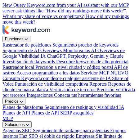
New
Query Keyword.com from your AI assistant with our MCP
server
ask things like “How did my rankings move this week?”
What’s my share of voice vs competitors?|
How did my rankings
move this week?
|
Funciones
Rastreador de posiciones
Seguimiento preciso de keywords
Seguimiento de AI Overviews
Monitorea los AI Overviews de
Google
Visibilidad IA
ChatGPT, Perplexity, Gemini y Claude
Investigación de keywords
Descubre keywords de alto potencial
Rastreador local
Precisión a nivel ciudad y código postal
API de
rastreo
Acceso programático a los datos
Servidor MCP
NUEVO
Consulta Keyword.com desde cualquier asistente de IA
Share of
Voice
Puntuación de visibilidad competitiva
Reportes
Reportes de
cliente en marca blanca
Verificación de terceros
Precisión verificada
por terceros
Integraciones
Conecta tus herramientas favoritas
Precios
Planes de plataforma
Seguimiento de rankings y visibilidad IA
Planes de API
Planes de API SERP asequibles
MCP
Soluciones
Agencias SEO
Seguimiento de rankings para agencias
Equipos
internos
Haz SEO el doble de rápido
Empresas
Sin límites de