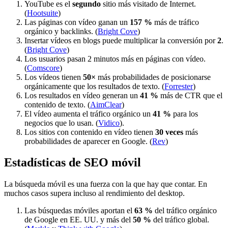
YouTube es el
segundo
sitio más visitado de Internet.
(
Hootsuite
)
Las páginas con vídeo ganan un
157 %
más de tráfico
orgánico y backlinks. (
Bright Cove
)
Insertar vídeos en blogs puede multiplicar la conversión por
2
.
(
Bright Cove
)
Los usuarios pasan 2 minutos más en páginas con vídeo.
(
Comscore
)
Los vídeos tienen
50×
más probabilidades de posicionarse
orgánicamente que los resultados de texto. (
Forrester
)
Los resultados en vídeo generan un
41 %
más de CTR que el
contenido de texto. (
AimClear
)
El vídeo aumenta el tráfico orgánico un
41 %
para los
negocios que lo usan. (
Vidico
).
Los sitios con contenido en vídeo tienen
30 veces
más
probabilidades de aparecer en Google. (
Rev
)
Estadísticas de SEO móvil
La búsqueda móvil es una fuerza con la que hay que contar. En
muchos casos supera incluso al rendimiento del desktop.
Las búsquedas móviles aportan el
63 %
del tráfico orgánico
de Google en EE. UU. y más del
50 %
del tráfico global.