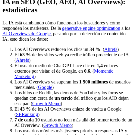
IA en SEO (GEO, AEO, AI Overviews):
estadísticas
La IA está cambiando cómo funcionan los buscadores y cómo
responden los marketers. De la
generative engine optimization
a los
AI Overviews de Google
, pasando por la detección de contenido
IA, esto dicen los datos:
Los AI Overviews reducen los clics un
34 %
. (
Ahrefs
)
El
63 %
de los sitios web ya recibe tráfico procedente de IA.
(
Ahrefs
)
El usuario medio de ChatGPT hace clic en
1,4
enlaces
externos por visita; el de Google, en
0,6
. (
Momentic
Marketing
)
Los AI Overviews ya superan los
1 500 millones
de usuarios
mensuales. (
Google
)
Los hilos de Reddit, las demos de YouTube y los foros se
quedan con cerca de
un tercio
del tráfico que los AIO dejan
escapar. (
Growth Memo
)
El
43 %
de los AI Overviews enlaza de vuelta a Google.
(
SERanking
)
7 de cada 10
usuarios no leen más allá del primer tercio de un
AI Overview. (
Growth Memo
)
Los usuarios móviles más jóvenes priorizan respuestas IA y