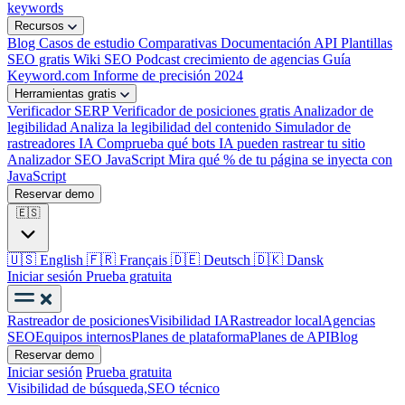
keywords
Recursos
Blog
Casos de estudio
Comparativas
Documentación API
Plantillas
SEO gratis
Wiki SEO
Podcast crecimiento de agencias
Guía
Keyword.com
Informe de precisión 2024
Herramientas gratis
Verificador SERP
Verificador de posiciones gratis
Analizador de
legibilidad
Analiza la legibilidad del contenido
Simulador de
rastreadores IA
Comprueba qué bots IA pueden rastrear tu sitio
Analizador SEO JavaScript
Mira qué % de tu página se inyecta con
JavaScript
Reservar demo
🇪🇸
🇺🇸
English
🇫🇷
Français
🇩🇪
Deutsch
🇩🇰
Dansk
Iniciar sesión
Prueba gratuita
Rastreador de posiciones
Visibilidad IA
Rastreador local
Agencias
SEO
Equipos internos
Planes de plataforma
Planes de API
Blog
Reservar demo
Iniciar sesión
Prueba gratuita
Visibilidad de búsqueda,
SEO técnico