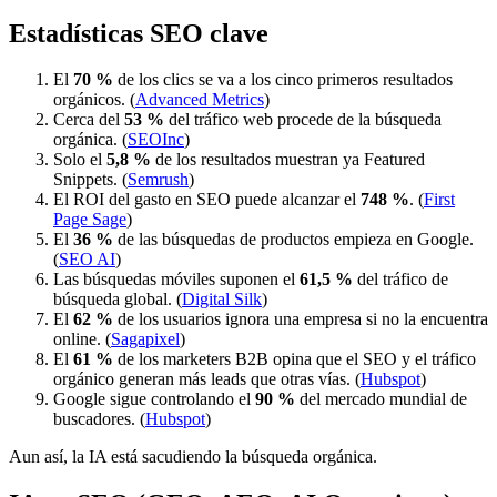
Estadísticas SEO clave
El
70 %
de los clics se va a los cinco primeros resultados
orgánicos. (
Advanced Metrics
)
Cerca del
53 %
del tráfico web procede de la búsqueda
orgánica. (
SEOInc
)
Solo el
5,8 %
de los resultados muestran ya Featured
Snippets. (
Semrush
)
El ROI del gasto en SEO puede alcanzar el
748 %
. (
First
Page Sage
)
El
36 %
de las búsquedas de productos empieza en Google.
(
SEO AI
)
Las búsquedas móviles suponen el
61,5 %
del tráfico de
búsqueda global. (
Digital Silk
)
El
62 %
de los usuarios ignora una empresa si no la encuentra
online. (
Sagapixel
)
El
61 %
de los marketers B2B opina que el SEO y el tráfico
orgánico generan más leads que otras vías. (
Hubspot
)
Google sigue controlando el
90 %
del mercado mundial de
buscadores. (
Hubspot
)
Aun así, la IA está sacudiendo la búsqueda orgánica.