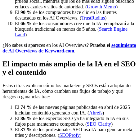
prueba social, mientras que los de más edad siguen buscando
enlaces azules y sitios de autoridad. (
Growth Memo
)
El
90 %
de los compradores hace clic en las fuentes
destacadas en los AI Overviews. (
TrustRadius
)
El
66 %
de los consumidores cree que la IA reemplazará a la
búsqueda tradicional en menos de 5 años. (
Search Engine
Land
)
¿No sabes si apareces en los AI Overviews?
Prueba el
seguimiento
de AI Overviews de Keyword.com
.
El impacto más amplio de la IA en el SEO
y el contenido
Estas cifras explican cómo los marketers y SEOs están adoptando
herramientas de IA, cómo cambian sus flujos de trabajo y qué
riesgos o ganancias trae:
El
74 %
de las nuevas páginas publicadas en abril de 2025
incluían contenido generado con IA. (
Ahrefs
)
El
86 %
de los expertos SEO ya ha integrado la IA en sus
flujos para mantenerse competitivo. (
SEO Clarity
)
El
37 %
de los profesionales SEO usa IA para generar meta
titles y descripciones. (
SEOProfy
)