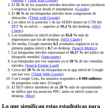
(
Merkle
y
Think with Google
)
El
51 %
de los usuarios móviles descubre un nuevo producto
o empresa al buscar desde el smartphone. (
Google
)
El
30 %
de las búsquedas móviles tiene componente de
ubicación. (
Think with Google
)
Los sitios en la posición 1 de las SERPs tienen un CTR del
27,7 %
en móvil — superior al
19,3 %
del desktop. (
SEO
Clarity
)
Los resultados en móvil reciben un
85,8 %
más de
impresiones que los de desktop. (
SEO Clarity
)
De media, Google muestra
8,5
resultados orgánicos en la
primera página móvil y
8,7
en desktop. (
Search Metrics
)
Las búsquedas móviles representan el
59,57 %
del tráfico de
búsqueda mundial. (
Statcounter
)
Las búsquedas por voz suponen ya el
20 %
de las consultas
móviles. (
Search Engine Land
)
Cerca del
20 %
de las búsquedas en la app móvil de Google
son por voz. (
Think With Google
)
Con Google Lens, los usuarios responden a
8 000 millones
de preguntas cada mes. (Google)
El SEO ofrece alrededor de un
20 %
más de oportunidades
de tráfico que los anuncios PPC, tanto en móvil como en
desktop. (
Moz
)
Lo que significan estas estadísticas para