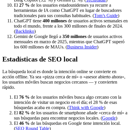
El
27 %
de los usuarios estadounidenses ya recurre a
herramientas de IA como ChatGPT en lugar de buscadores
tradicionales para sus consultas habituales. (
Tom’s Guide
)
ChatGPT tiene
400 millones
de usuarios activos semanales en
todo el mundo, frente a los 300 millones de finales de 2024.
(
Backlinko
)
Gemini de Google llegó a
350 millones
de usuarios activos
mensuales en marzo de 2025, mientras que ChatGPT superó
los 600 millones de MAUs. (
Business Insider
)
Estadísticas de SEO local
La búsqueda local es donde la intención online se convierte en
acción offline. Ya sea «pizza cerca de mí» o «asesor abierto ahora»,
los usuarios móviles buscan negocios cercanos — y convierten
rápido.
El
76 %
de los usuarios móviles busca algo cercano con la
intención de visitar un negocio en el día; el 28 % de esas
búsquedas acaba en compra. (
Think with Google
)
El
82 %
de los usuarios de smartphone añade «cerca de mí» a
sus búsquedas para encontrar negocios locales. (
Google
)
El
46 %
de las búsquedas en Google tiene intención local.
(
SEO Round Table
)