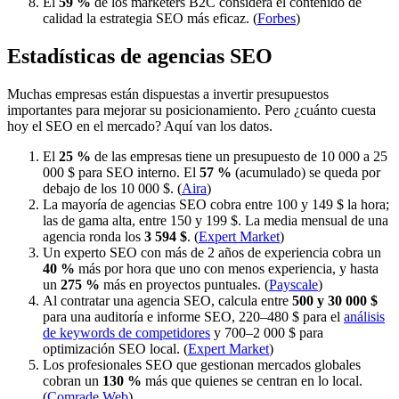
El
59 %
de los marketers B2C considera el contenido de
calidad la estrategia SEO más eficaz. (
Forbes
)
Estadísticas de agencias SEO
Muchas empresas están dispuestas a invertir presupuestos
importantes para mejorar su posicionamiento. Pero ¿cuánto cuesta
hoy el SEO en el mercado? Aquí van los datos.
El
25 %
de las empresas tiene un presupuesto de 10 000 a 25
000 $ para SEO interno. El
57 %
(acumulado) se queda por
debajo de los 10 000 $. (
Aira
)
La mayoría de agencias SEO cobra entre 100 y 149 $ la hora;
las de gama alta, entre 150 y 199 $. La media mensual de una
agencia ronda los
3 594 $
. (
Expert Market
)
Un experto SEO con más de 2 años de experiencia cobra un
40 %
más por hora que uno con menos experiencia, y hasta
un
275 %
más en proyectos puntuales. (
Payscale
)
Al contratar una agencia SEO, calcula entre
500 y 30 000 $
para una auditoría e informe SEO, 220–480 $ para el
análisis
de keywords de competidores
y 700–2 000 $ para
optimización SEO local. (
Expert Market
)
Los profesionales SEO que gestionan mercados globales
cobran un
130 %
más que quienes se centran en lo local.
(
Comrade Web
)