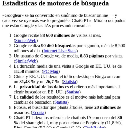
Estadísticas de motores de búsqueda
«Googlear» se ha convertido en sinónimo de buscar online — y
cada vez se oye más «se lo pregunté a ChatGPT». Mira lo ocupados
que están Google y las IAs procesando consultas:
Google recibe
88 600 millones
de visitas al mes.
(
SimilarWeb
)
Google realiza
90 460 búsquedas
por segundo, más de 8 500
millones al día. (
Internet Live Stats
)
Un usuario de Google ve, de media,
8,83 páginas
por visita.
(
SimilarWeb
)
La duración media de una visita a Google en EE. UU. es de
11:58
minutos. (
PC Mag
)
China y EE. UU. lideran el tráfico desktop a Bing.com con
un
31,43 %
y un
26,7 %
. (
Statista
)
La
privacidad de los datos
es el criterio más importante al
elegir buscador en EE. UU. (
Statista
)
La
calidad
de los resultados es el motivo más habitual para
cambiar de buscador. (
Statista
)
Ecosia, el buscador que planta árboles, tiene
20 millones
de
usuarios. (
Ecosia
)
ChatGPT lidera los referrals de chatbots IA con cerca del
80
%
del share global, muy por encima de Perplexity (11,8 %),
Bing Copilot (5,2 %) y Gemini (2 %). (
TechRadar
)