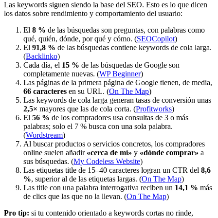
Las keywords siguen siendo la base del SEO. Esto es lo que dicen
los datos sobre rendimiento y comportamiento del usuario:
El
8 %
de las búsquedas son preguntas, con palabras como
qué, quién, dónde, por qué y cómo. (
SEOCopilot
)
El
91,8 %
de las búsquedas contiene keywords de cola larga.
(
Backlinko
)
Cada día, el
15 %
de las búsquedas de Google son
completamente nuevas. (
WP Beginner
)
Las páginas de la primera página de Google tienen, de media,
66 caracteres
en su URL. (
On The Map
)
Las keywords de cola larga generan tasas de conversión unas
2,5×
mayores que las de cola corta. (
Profitworks
)
El
56 %
de los compradores usa consultas de 3 o más
palabras; solo el 7 % busca con una sola palabra.
(
Wordstream
)
Al buscar productos o servicios concretos, los compradores
online suelen añadir
«cerca de mí»
y
«dónde comprar»
a
sus búsquedas. (
My Codeless Website
)
Las etiquetas title de 15–40 caracteres logran un CTR del
8,6
%
, superior al de las etiquetas largas. (
On The Map
)
Las title con una palabra interrogativa reciben un
14,1 %
más
de clics que las que no la llevan. (
On The Map
)
Pro tip:
si tu contenido orientado a keywords cortas no rinde,