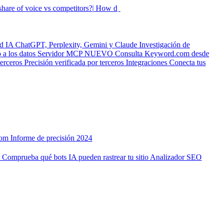
hare of voice vs competitors?|
How did my rankings mo
ad IA
ChatGPT, Perplexity, Gemini y Claude
Investigación de
a los datos
Servidor MCP
NUEVO
Consulta Keyword.com desde
terceros
Precisión verificada por terceros
Integraciones
Conecta tus
com
Informe de precisión 2024
A
Comprueba qué bots IA pueden rastrear tu sitio
Analizador SEO