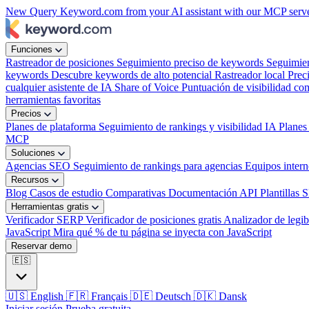
New
Query Keyword.com from your AI assistant with our MCP serv
Funciones
Rastreador de posiciones
Seguimiento preciso de keywords
Seguimie
keywords
Descubre keywords de alto potencial
Rastreador local
Prec
cualquier asistente de IA
Share of Voice
Puntuación de visibilidad com
herramientas favoritas
Precios
Planes de plataforma
Seguimiento de rankings y visibilidad IA
Planes
MCP
Soluciones
Agencias SEO
Seguimiento de rankings para agencias
Equipos inter
Recursos
Blog
Casos de estudio
Comparativas
Documentación API
Plantillas 
Herramientas gratis
Verificador SERP
Verificador de posiciones gratis
Analizador de legib
JavaScript
Mira qué % de tu página se inyecta con JavaScript
Reservar demo
🇪🇸
🇺🇸
English
🇫🇷
Français
🇩🇪
Deutsch
🇩🇰
Dansk
Iniciar sesión
Prueba gratuita