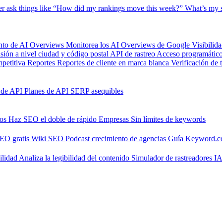
er
ask things like “How did my rankings move this week?”
What’s my s
nto de AI Overviews
Monitorea los AI Overviews de Google
Visibilid
isión a nivel ciudad y código postal
API de rastreo
Acceso programático 
petitiva
Reportes
Reportes de cliente en marca blanca
Verificación de 
 de API
Planes de API SERP asequibles
nos
Haz SEO el doble de rápido
Empresas
Sin límites de keywords
SEO gratis
Wiki SEO
Podcast crecimiento de agencias
Guía Keyword.
ilidad
Analiza la legibilidad del contenido
Simulador de rastreadores I