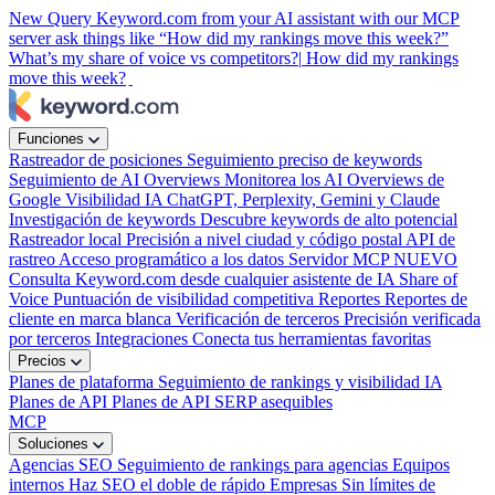
New
Query Keyword.com from your AI assistant with our MCP
server
ask things like “How did my rankings move this week?”
What’s my share of voice vs competitors?|
How did my rankings
move this week?
Funciones
Rastreador de posiciones
Seguimiento preciso de keywords
Seguimiento de AI Overviews
Monitorea los AI Overviews de
Google
Visibilidad IA
ChatGPT, Perplexity, Gemini y Claude
Investigación de keywords
Descubre keywords de alto potencial
Rastreador local
Precisión a nivel ciudad y código postal
API de
rastreo
Acceso programático a los datos
Servidor MCP
NUEVO
Consulta Keyword.com desde cualquier asistente de IA
Share of
Voice
Puntuación de visibilidad competitiva
Reportes
Reportes de
cliente en marca blanca
Verificación de terceros
Precisión verificada
por terceros
Integraciones
Conecta tus herramientas favoritas
Precios
Planes de plataforma
Seguimiento de rankings y visibilidad IA
Planes de API
Planes de API SERP asequibles
MCP
Soluciones
Agencias SEO
Seguimiento de rankings para agencias
Equipos
internos
Haz SEO el doble de rápido
Empresas
Sin límites de