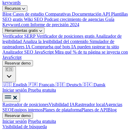
keywords
Recursos
Blog
Casos de estudio
Comparativas
Documentación API
Plantillas
SEO gratis
Wiki SEO
Podcast crecimiento de agencias
Guía
Keyword.com
Informe de precisión 2024
Herramientas gratis
Verificador SERP
Verificador de posiciones gratis
Analizador de
legibilidad
Analiza la legibilidad del contenido
Simulador de
rastreadores IA
Comprueba qué bots IA pueden rastrear tu sitio
Analizador SEO JavaScript
Mira qué % de tu página se inyecta con
JavaScript
Reservar demo
🇪🇸
🇺🇸
English
🇫🇷
Français
🇩🇪
Deutsch
🇩🇰
Dansk
Iniciar sesión
Prueba gratuita
Rastreador de posiciones
Visibilidad IA
Rastreador local
Agencias
SEO
Equipos internos
Planes de plataforma
Planes de API
Blog
Reservar demo
Iniciar sesión
Prueba gratuita
Visibilidad de búsqueda