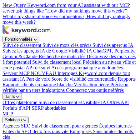
New
Query Keyword.com from your AI assistant with our MCP
server
ask things like “How did my rankings move this week?”
What’s my share of voice vs competitors?|
How did my rankings
move this week?
|
Fonctionnalités
Suivi de classement
Suivi de mots-clés précis
Suivi des aperçus IA
Suivez les aperçus IA de Google
Visibilité IA
ChatGPT, Perplexity,
Gemini & Claude
Recherche de mots-clés
Découvrez des mots-clés
à fort potentiel
Suivi de classement local
Précision au niveau ville et
code postal
API de suivi
Accès programmatique aux données
Serveur MCP
NOUVEAU
Interrogez Keyword.com depuis tout
assistant IA
Part de voix
Score de visibilité concurrentielle
Rapports
Rapports clients en marque blanche
Vérification tierce
Précision
vérifiée par un tiers
Intégrations
Connectez vos outils préférés
Tarifs
Offres plateforme
Suivi de classement et visibilité IA
Offres API
Forfaits d'API SERP abordables
MCP
Solutions
Agences SEO
Suivi de classement pour agences
Équipes internes
Faites du SEO deux fois plus vite
Entreprises
Sans limites de mots-
clés