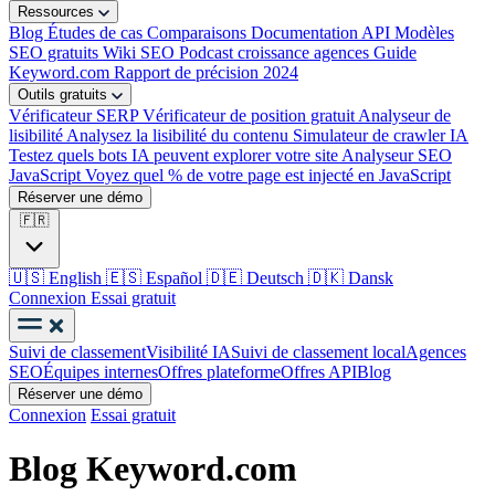
Ressources
Blog
Études de cas
Comparaisons
Documentation API
Modèles
SEO gratuits
Wiki SEO
Podcast croissance agences
Guide
Keyword.com
Rapport de précision 2024
Outils gratuits
Vérificateur SERP
Vérificateur de position gratuit
Analyseur de
lisibilité
Analysez la lisibilité du contenu
Simulateur de crawler IA
Testez quels bots IA peuvent explorer votre site
Analyseur SEO
JavaScript
Voyez quel % de votre page est injecté en JavaScript
Réserver une démo
🇫🇷
🇺🇸
English
🇪🇸
Español
🇩🇪
Deutsch
🇩🇰
Dansk
Connexion
Essai gratuit
Suivi de classement
Visibilité IA
Suivi de classement local
Agences
SEO
Équipes internes
Offres plateforme
Offres API
Blog
Réserver une démo
Connexion
Essai gratuit
Blog Keyword.com