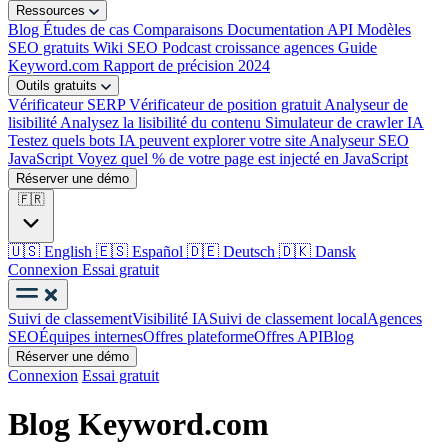
Ressources
Blog
Études de cas
Comparaisons
Documentation API
Modèles
SEO gratuits
Wiki SEO
Podcast croissance agences
Guide
Keyword.com
Rapport de précision 2024
Outils gratuits
Vérificateur SERP
Vérificateur de position gratuit
Analyseur de
lisibilité
Analysez la lisibilité du contenu
Simulateur de crawler IA
Testez quels bots IA peuvent explorer votre site
Analyseur SEO
JavaScript
Voyez quel % de votre page est injecté en JavaScript
Réserver une démo
🇫🇷
🇺🇸
English
🇪🇸
Español
🇩🇪
Deutsch
🇩🇰
Dansk
Connexion
Essai gratuit
Suivi de classement
Visibilité IA
Suivi de classement local
Agences
SEO
Équipes internes
Offres plateforme
Offres API
Blog
Réserver une démo
Connexion
Essai gratuit
Blog Keyword.com