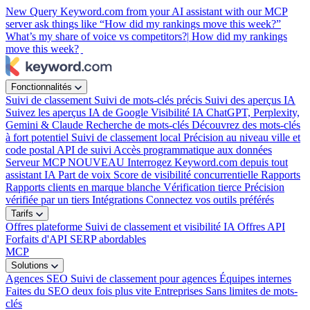
New
Query Keyword.com from your AI assistant with our MCP
server
ask things like “How did my rankings move this week?”
What’s my share of voice vs competitors?|
How did my rankings
move this week?
|
Fonctionnalités
Suivi de classement
Suivi de mots-clés précis
Suivi des aperçus IA
Suivez les aperçus IA de Google
Visibilité IA
ChatGPT, Perplexity,
Gemini & Claude
Recherche de mots-clés
Découvrez des mots-clés
à fort potentiel
Suivi de classement local
Précision au niveau ville et
code postal
API de suivi
Accès programmatique aux données
Serveur MCP
NOUVEAU
Interrogez Keyword.com depuis tout
assistant IA
Part de voix
Score de visibilité concurrentielle
Rapports
Rapports clients en marque blanche
Vérification tierce
Précision
vérifiée par un tiers
Intégrations
Connectez vos outils préférés
Tarifs
Offres plateforme
Suivi de classement et visibilité IA
Offres API
Forfaits d'API SERP abordables
MCP
Solutions
Agences SEO
Suivi de classement pour agences
Équipes internes
Faites du SEO deux fois plus vite
Entreprises
Sans limites de mots-
clés