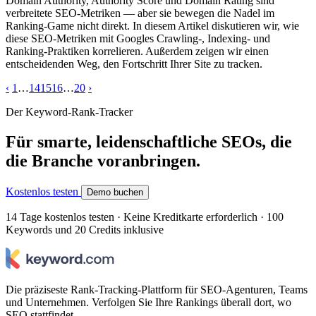
Domain Authority, Authority Score und Domain Rating sind
verbreitete SEO-Metriken — aber sie bewegen die Nadel im
Ranking-Game nicht direkt. In diesem Artikel diskutieren wir, wie
diese SEO-Metriken mit Googles Crawling-, Indexing- und
Ranking-Praktiken korrelieren. Außerdem zeigen wir einen
entscheidenden Weg, den Fortschritt Ihrer Site zu tracken.
‹
1
…
14
15
16
…
20
›
Der Keyword-Rank-Tracker
Für smarte, leidenschaftliche SEOs, die
die Branche voranbringen.
Kostenlos testen
Demo buchen
14 Tage kostenlos testen · Keine Kreditkarte erforderlich · 100
Keywords und 20 Credits inklusive
Die präziseste Rank-Tracking-Plattform für SEO-Agenturen, Teams
und Unternehmen. Verfolgen Sie Ihre Rankings überall dort, wo
SEO stattfindet.