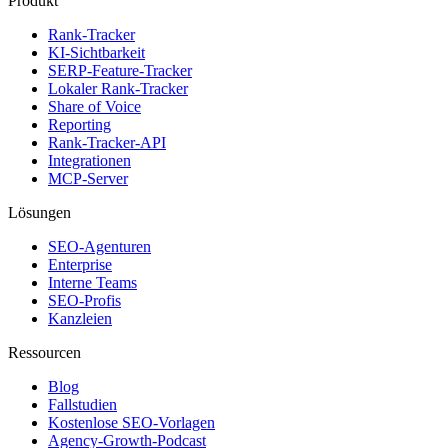
Produkt
Rank-Tracker
KI-Sichtbarkeit
SERP-Feature-Tracker
Lokaler Rank-Tracker
Share of Voice
Reporting
Rank-Tracker-API
Integrationen
MCP-Server
Lösungen
SEO-Agenturen
Enterprise
Interne Teams
SEO-Profis
Kanzleien
Ressourcen
Blog
Fallstudien
Kostenlose SEO-Vorlagen
Agency-Growth-Podcast