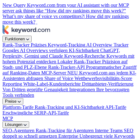
New
Query Keyword.com from your AI assistant with our MCP
server
ask things like “How did my rankings move this week?”
What’s my share of voice vs competitors?|
How did my rankings
move this week?
|
Funktionen
Rank-Tracker
Präzises Keyword-Tracking
AI Overview Tracker
Googles AI Overviews verfolgen
KI-Sichtbarkeit
ChatGPT,
Perplexity, Gemini und Claude
Keyword-Recherche
Keywords mit
hohem Potenzial entdecken
Lokaler Rank-Tracker
Präzision auf
Stadt- und PLZ-Ebene
Rank-Tracker-API
Programmatischer Zugriff
auf Ranking-Daten
MCP-Server
NEU
Keyword.com aus jedem KI-
Assistenten abfragen
Share of Voice
Wettbewerbsvisibilitäts-Score
Reporting
White-Label-Kundenberichte
Drittanbieter-Verifizierung
Von Dritten geprüfte Genauigkeit
Integrationen
Ihre bevorzugten
Tools verbinden
Preise
Plattform-Tarife
Rank-Tracking und KI-Sichtbarkeit
API-Tarife
Erschwingliche SERP-API-Tarife
MCP
Lösungen
SEO-Agenturen
Rank-Tracking für Agenturen
Interne Teams
SEO
doppelt so schnell umsetzen
Enterprise
Unbegrenzt viele Keywords