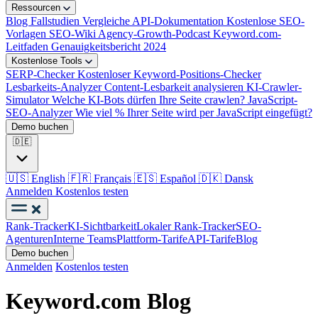
Ressourcen
Blog
Fallstudien
Vergleiche
API-Dokumentation
Kostenlose SEO-
Vorlagen
SEO-Wiki
Agency-Growth-Podcast
Keyword.com-
Leitfaden
Genauigkeitsbericht 2024
Kostenlose Tools
SERP-Checker
Kostenloser Keyword-Positions-Checker
Lesbarkeits-Analyzer
Content-Lesbarkeit analysieren
KI-Crawler-
Simulator
Welche KI-Bots dürfen Ihre Seite crawlen?
JavaScript-
SEO-Analyzer
Wie viel % Ihrer Seite wird per JavaScript eingefügt?
Demo buchen
🇩🇪
🇺🇸
English
🇫🇷
Français
🇪🇸
Español
🇩🇰
Dansk
Anmelden
Kostenlos testen
Rank-Tracker
KI-Sichtbarkeit
Lokaler Rank-Tracker
SEO-
Agenturen
Interne Teams
Plattform-Tarife
API-Tarife
Blog
Demo buchen
Anmelden
Kostenlos testen
Keyword.com Blog