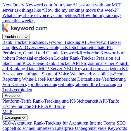
New
Query Keyword.com from your AI assistant with our MCP
server
ask things like “How did my rankings move this week?”
What’s my share of voice vs competitors?|
How did my rankings
move this week?
Funktionen
Rank-Tracker
Präzises Keyword-Tracking
AI Overview Tracker
Googles AI Overviews verfolgen
KI-Sichtbarkeit
ChatGPT,
Perplexity, Gemini und Claude
Keyword-Recherche
Keywords mit
hohem Potenzial entdecken
Lokaler Rank-Tracker
Präzision auf
Stadt- und PLZ-Ebene
Rank-Tracker-API
Programmatischer Zugriff
auf Ranking-Daten
MCP-Server
NEU
Keyword.com aus jedem KI-
Assistenten abfragen
Share of Voice
Wettbewerbsvisibilitäts-Score
Reporting
White-Label-Kundenberichte
Drittanbieter-Verifizierung
Von Dritten geprüfte Genauigkeit
Integrationen
Ihre bevorzugten
Tools verbinden
Preise
Plattform-Tarife
Rank-Tracking und KI-Sichtbarkeit
API-Tarife
Erschwingliche SERP-API-Tarife
MCP
Lösungen
SEO-Agenturen
Rank-Tracking für Agenturen
Interne Teams
SEO
doppelt so schnell umsetzen
Enterprise
Unbegrenzt viele Keywords