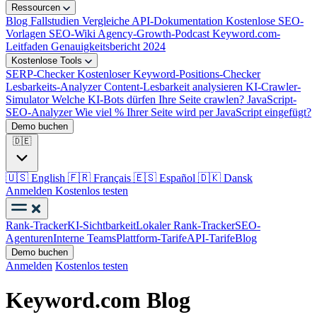
Ressourcen
Blog
Fallstudien
Vergleiche
API-Dokumentation
Kostenlose SEO-
Vorlagen
SEO-Wiki
Agency-Growth-Podcast
Keyword.com-
Leitfaden
Genauigkeitsbericht 2024
Kostenlose Tools
SERP-Checker
Kostenloser Keyword-Positions-Checker
Lesbarkeits-Analyzer
Content-Lesbarkeit analysieren
KI-Crawler-
Simulator
Welche KI-Bots dürfen Ihre Seite crawlen?
JavaScript-
SEO-Analyzer
Wie viel % Ihrer Seite wird per JavaScript eingefügt?
Demo buchen
🇩🇪
🇺🇸
English
🇫🇷
Français
🇪🇸
Español
🇩🇰
Dansk
Anmelden
Kostenlos testen
Rank-Tracker
KI-Sichtbarkeit
Lokaler Rank-Tracker
SEO-
Agenturen
Interne Teams
Plattform-Tarife
API-Tarife
Blog
Demo buchen
Anmelden
Kostenlos testen
Keyword.com Blog