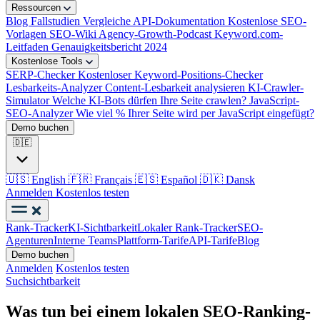
Ressourcen
Blog
Fallstudien
Vergleiche
API-Dokumentation
Kostenlose SEO-
Vorlagen
SEO-Wiki
Agency-Growth-Podcast
Keyword.com-
Leitfaden
Genauigkeitsbericht 2024
Kostenlose Tools
SERP-Checker
Kostenloser Keyword-Positions-Checker
Lesbarkeits-Analyzer
Content-Lesbarkeit analysieren
KI-Crawler-
Simulator
Welche KI-Bots dürfen Ihre Seite crawlen?
JavaScript-
SEO-Analyzer
Wie viel % Ihrer Seite wird per JavaScript eingefügt?
Demo buchen
🇩🇪
🇺🇸
English
🇫🇷
Français
🇪🇸
Español
🇩🇰
Dansk
Anmelden
Kostenlos testen
Rank-Tracker
KI-Sichtbarkeit
Lokaler Rank-Tracker
SEO-
Agenturen
Interne Teams
Plattform-Tarife
API-Tarife
Blog
Demo buchen
Anmelden
Kostenlos testen
Suchsichtbarkeit
Was tun bei einem lokalen SEO-Ranking-