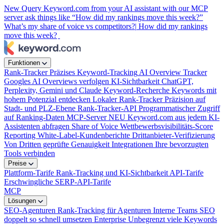
New
Query Keyword.com from your AI assistant with our MCP
server
ask things like “How did my rankings move this week?”
What’s my share of voice vs competitors?|
How did my rankings
move this week?
Funktionen
Rank-Tracker
Präzises Keyword-Tracking
AI Overview Tracker
Googles AI Overviews verfolgen
KI-Sichtbarkeit
ChatGPT,
Perplexity, Gemini und Claude
Keyword-Recherche
Keywords mit
hohem Potenzial entdecken
Lokaler Rank-Tracker
Präzision auf
Stadt- und PLZ-Ebene
Rank-Tracker-API
Programmatischer Zugriff
auf Ranking-Daten
MCP-Server
NEU
Keyword.com aus jedem KI-
Assistenten abfragen
Share of Voice
Wettbewerbsvisibilitäts-Score
Reporting
White-Label-Kundenberichte
Drittanbieter-Verifizierung
Von Dritten geprüfte Genauigkeit
Integrationen
Ihre bevorzugten
Tools verbinden
Preise
Plattform-Tarife
Rank-Tracking und KI-Sichtbarkeit
API-Tarife
Erschwingliche SERP-API-Tarife
MCP
Lösungen
SEO-Agenturen
Rank-Tracking für Agenturen
Interne Teams
SEO
doppelt so schnell umsetzen
Enterprise
Unbegrenzt viele Keywords