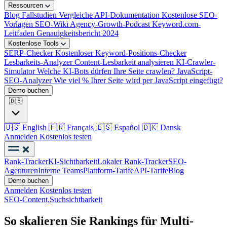
Ressourcen
Blog
Fallstudien
Vergleiche
API-Dokumentation
Kostenlose SEO-
Vorlagen
SEO-Wiki
Agency-Growth-Podcast
Keyword.com-
Leitfaden
Genauigkeitsbericht 2024
Kostenlose Tools
SERP-Checker
Kostenloser Keyword-Positions-Checker
Lesbarkeits-Analyzer
Content-Lesbarkeit analysieren
KI-Crawler-
Simulator
Welche KI-Bots dürfen Ihre Seite crawlen?
JavaScript-
SEO-Analyzer
Wie viel % Ihrer Seite wird per JavaScript eingefügt?
Demo buchen
🇩🇪
🇺🇸
English
🇫🇷
Français
🇪🇸
Español
🇩🇰
Dansk
Anmelden
Kostenlos testen
Rank-Tracker
KI-Sichtbarkeit
Lokaler Rank-Tracker
SEO-
Agenturen
Interne Teams
Plattform-Tarife
API-Tarife
Blog
Demo buchen
Anmelden
Kostenlos testen
SEO-Content,
Suchsichtbarkeit
So skalieren Sie Rankings für Multi-