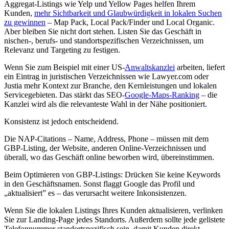
Aggregat-Listings wie Yelp und Yellow Pages helfen Ihrem
Kunden,
mehr Sichtbarkeit und Glaubwürdigkeit in lokalen Suchen
zu gewinnen
– Map Pack, Local Pack/Finder und Local Organic.
Aber bleiben Sie nicht dort stehen. Listen Sie das Geschäft in
nischen-, berufs- und standortspezifischen Verzeichnissen, um
Relevanz und Targeting zu festigen.
Wenn Sie zum Beispiel mit einer US-
Anwaltskanzlei
arbeiten, liefert
ein Eintrag in juristischen Verzeichnissen wie Lawyer.com oder
Justia mehr Kontext zur Branche, den Kernleistungen und lokalen
Servicegebieten. Das stärkt das SEO-
Google-Maps-Ranking
– die
Kanzlei wird als die relevanteste Wahl in der Nähe positioniert.
Konsistenz ist jedoch entscheidend.
Die NAP-Citations – Name, Address, Phone – müssen mit dem
GBP-Listing, der Website, anderen Online-Verzeichnissen und
überall, wo das Geschäft online beworben wird, übereinstimmen.
Beim Optimieren von GBP-Listings: Drücken Sie keine Keywords
in den Geschäftsnamen. Sonst flaggt Google das Profil und
„aktualisiert” es – das verursacht weitere Inkonsistenzen.
Wenn Sie die lokalen Listings Ihres Kunden aktualisieren, verlinken
Sie zur Landing-Page jedes Standorts. Außerdem sollte jede gelistete
Telefonnummer standortspezifisch sein, damit Kunden direkt