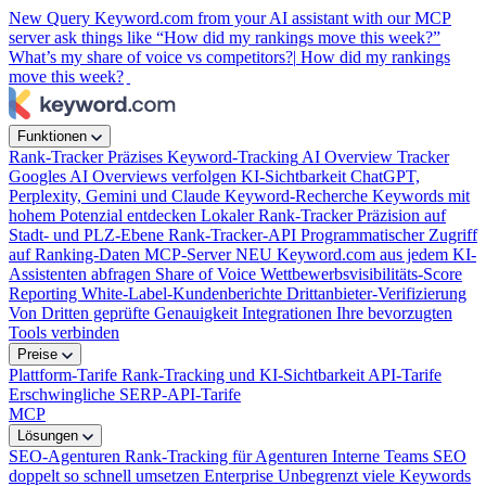
New
Query Keyword.com from your AI assistant with our MCP
server
ask things like “How did my rankings move this week?”
What’s my share of voice vs competitors?|
How did my rankings
move this week?
Funktionen
Rank-Tracker
Präzises Keyword-Tracking
AI Overview Tracker
Googles AI Overviews verfolgen
KI-Sichtbarkeit
ChatGPT,
Perplexity, Gemini und Claude
Keyword-Recherche
Keywords mit
hohem Potenzial entdecken
Lokaler Rank-Tracker
Präzision auf
Stadt- und PLZ-Ebene
Rank-Tracker-API
Programmatischer Zugriff
auf Ranking-Daten
MCP-Server
NEU
Keyword.com aus jedem KI-
Assistenten abfragen
Share of Voice
Wettbewerbsvisibilitäts-Score
Reporting
White-Label-Kundenberichte
Drittanbieter-Verifizierung
Von Dritten geprüfte Genauigkeit
Integrationen
Ihre bevorzugten
Tools verbinden
Preise
Plattform-Tarife
Rank-Tracking und KI-Sichtbarkeit
API-Tarife
Erschwingliche SERP-API-Tarife
MCP
Lösungen
SEO-Agenturen
Rank-Tracking für Agenturen
Interne Teams
SEO
doppelt so schnell umsetzen
Enterprise
Unbegrenzt viele Keywords