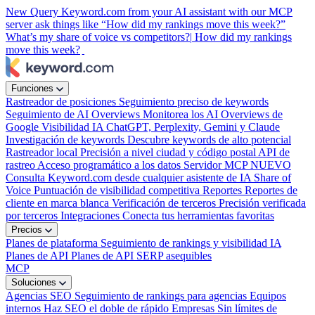
New
Query Keyword.com from your AI assistant with our MCP
server
ask things like “How did my rankings move this week?”
What’s my share of voice vs competitors?|
How did my rankings
move this week?
Funciones
Rastreador de posiciones
Seguimiento preciso de keywords
Seguimiento de AI Overviews
Monitorea los AI Overviews de
Google
Visibilidad IA
ChatGPT, Perplexity, Gemini y Claude
Investigación de keywords
Descubre keywords de alto potencial
Rastreador local
Precisión a nivel ciudad y código postal
API de
rastreo
Acceso programático a los datos
Servidor MCP
NUEVO
Consulta Keyword.com desde cualquier asistente de IA
Share of
Voice
Puntuación de visibilidad competitiva
Reportes
Reportes de
cliente en marca blanca
Verificación de terceros
Precisión verificada
por terceros
Integraciones
Conecta tus herramientas favoritas
Precios
Planes de plataforma
Seguimiento de rankings y visibilidad IA
Planes de API
Planes de API SERP asequibles
MCP
Soluciones
Agencias SEO
Seguimiento de rankings para agencias
Equipos
internos
Haz SEO el doble de rápido
Empresas
Sin límites de