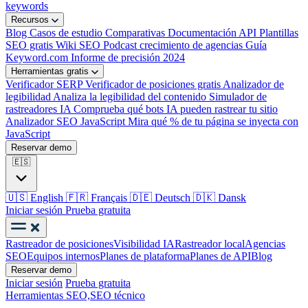
keywords
Recursos
Blog
Casos de estudio
Comparativas
Documentación API
Plantillas
SEO gratis
Wiki SEO
Podcast crecimiento de agencias
Guía
Keyword.com
Informe de precisión 2024
Herramientas gratis
Verificador SERP
Verificador de posiciones gratis
Analizador de
legibilidad
Analiza la legibilidad del contenido
Simulador de
rastreadores IA
Comprueba qué bots IA pueden rastrear tu sitio
Analizador SEO JavaScript
Mira qué % de tu página se inyecta con
JavaScript
Reservar demo
🇪🇸
🇺🇸
English
🇫🇷
Français
🇩🇪
Deutsch
🇩🇰
Dansk
Iniciar sesión
Prueba gratuita
Rastreador de posiciones
Visibilidad IA
Rastreador local
Agencias
SEO
Equipos internos
Planes de plataforma
Planes de API
Blog
Reservar demo
Iniciar sesión
Prueba gratuita
Herramientas SEO,
SEO técnico