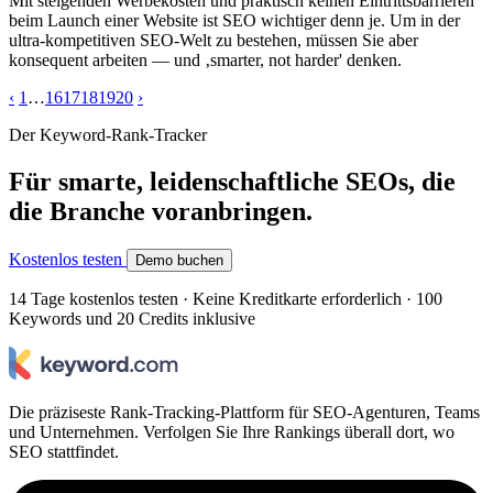
Mit steigenden Werbekosten und praktisch keinen Eintrittsbarrieren
beim Launch einer Website ist SEO wichtiger denn je. Um in der
ultra-kompetitiven SEO-Welt zu bestehen, müssen Sie aber
konsequent arbeiten — und ‚smarter, not harder' denken.
‹
1
…
16
17
18
19
20
›
Der Keyword-Rank-Tracker
Für smarte, leidenschaftliche SEOs, die
die Branche voranbringen.
Kostenlos testen
Demo buchen
14 Tage kostenlos testen · Keine Kreditkarte erforderlich · 100
Keywords und 20 Credits inklusive
Die präziseste Rank-Tracking-Plattform für SEO-Agenturen, Teams
und Unternehmen. Verfolgen Sie Ihre Rankings überall dort, wo
SEO stattfindet.