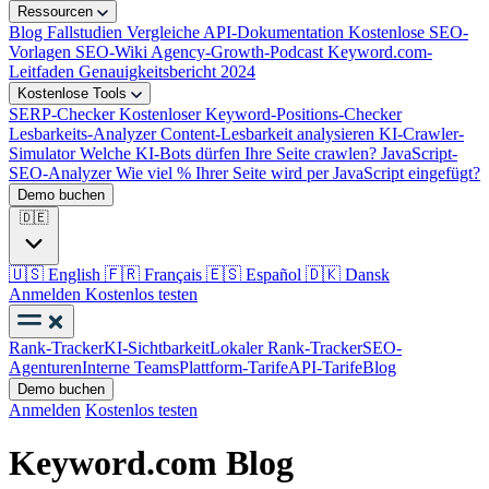
Ressourcen
Blog
Fallstudien
Vergleiche
API-Dokumentation
Kostenlose SEO-
Vorlagen
SEO-Wiki
Agency-Growth-Podcast
Keyword.com-
Leitfaden
Genauigkeitsbericht 2024
Kostenlose Tools
SERP-Checker
Kostenloser Keyword-Positions-Checker
Lesbarkeits-Analyzer
Content-Lesbarkeit analysieren
KI-Crawler-
Simulator
Welche KI-Bots dürfen Ihre Seite crawlen?
JavaScript-
SEO-Analyzer
Wie viel % Ihrer Seite wird per JavaScript eingefügt?
Demo buchen
🇩🇪
🇺🇸
English
🇫🇷
Français
🇪🇸
Español
🇩🇰
Dansk
Anmelden
Kostenlos testen
Rank-Tracker
KI-Sichtbarkeit
Lokaler Rank-Tracker
SEO-
Agenturen
Interne Teams
Plattform-Tarife
API-Tarife
Blog
Demo buchen
Anmelden
Kostenlos testen
Keyword.com Blog