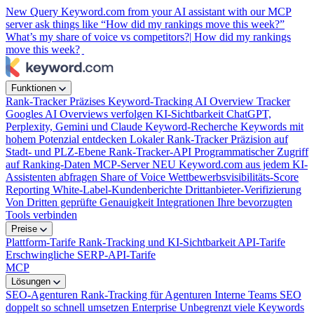
New
Query Keyword.com from your AI assistant with our MCP
server
ask things like “How did my rankings move this week?”
What’s my share of voice vs competitors?|
How did my rankings
move this week?
|
Funktionen
Rank-Tracker
Präzises Keyword-Tracking
AI Overview Tracker
Googles AI Overviews verfolgen
KI-Sichtbarkeit
ChatGPT,
Perplexity, Gemini und Claude
Keyword-Recherche
Keywords mit
hohem Potenzial entdecken
Lokaler Rank-Tracker
Präzision auf
Stadt- und PLZ-Ebene
Rank-Tracker-API
Programmatischer Zugriff
auf Ranking-Daten
MCP-Server
NEU
Keyword.com aus jedem KI-
Assistenten abfragen
Share of Voice
Wettbewerbsvisibilitäts-Score
Reporting
White-Label-Kundenberichte
Drittanbieter-Verifizierung
Von Dritten geprüfte Genauigkeit
Integrationen
Ihre bevorzugten
Tools verbinden
Preise
Plattform-Tarife
Rank-Tracking und KI-Sichtbarkeit
API-Tarife
Erschwingliche SERP-API-Tarife
MCP
Lösungen
SEO-Agenturen
Rank-Tracking für Agenturen
Interne Teams
SEO
doppelt so schnell umsetzen
Enterprise
Unbegrenzt viele Keywords