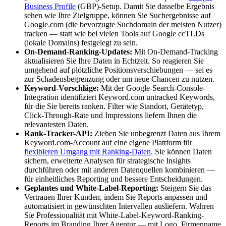
Business Profile
(GBP)-Setup. Damit Sie dasselbe Ergebnis
sehen wie Ihre Zielgruppe, können Sie Suchergebnisse auf
Google.com (die bevorzugte Suchdomain der meisten Nutzer)
tracken — statt wie bei vielen Tools auf Google ccTLDs
(lokale Domains) festgelegt zu sein.
On-Demand-Ranking-Updates:
Mit On-Demand-Tracking
aktualisieren Sie Ihre Daten in Echtzeit. So reagieren Sie
umgehend auf plötzliche Positionsverschiebungen — sei es
zur Schadensbegrenzung oder um neue Chancen zu nutzen.
Keyword-Vorschläge:
Mit der Google-Search-Console-
Integration identifiziert Keyword.com untracked Keywords,
für die Sie bereits ranken. Filter wie Standort, Gerätetyp,
Click-Through-Rate und Impressions liefern Ihnen die
relevantesten Daten.
Rank-Tracker-API:
Ziehen Sie unbegrenzt Daten aus Ihrem
Keyword.com-Account auf eine eigene Plattform für
flexibleren Umgang mit Ranking-Daten
. Sie können Daten
sichern, erweiterte Analysen für strategische Insights
durchführen oder mit anderen Datenquellen kombinieren —
für einheitliches Reporting und bessere Entscheidungen.
Geplantes und White-Label-Reporting:
Steigern Sie das
Vertrauen Ihrer Kunden, indem Sie Reports anpassen und
automatisiert in gewünschten Intervallen ausliefern. Wahren
Sie Professionalität mit White-Label-Keyword-Ranking-
Reports im Branding Ihrer Agentur — mit Logo, Firmenname