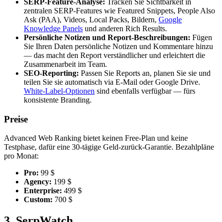
SERP-Feature-Analyse:
Tracken Sie Sichtbarkeit in
zentralen SERP-Features wie Featured Snippets, People Also
Ask (PAA), Videos, Local Packs, Bildern,
Google
Knowledge Panels
und anderen Rich Results.
Persönliche Notizen und Report-Beschreibungen:
Fügen
Sie Ihren Daten persönliche Notizen und Kommentare hinzu
— das macht den Report verständlicher und erleichtert die
Zusammenarbeit im Team.
SEO-Reporting:
Passen Sie Reports an, planen Sie sie und
teilen Sie sie automatisch via E-Mail oder Google Drive.
White-Label-Optionen
sind ebenfalls verfügbar — fürs
konsistente Branding.
Preise
Advanced Web Ranking bietet keinen Free-Plan und keine
Testphase, dafür eine 30-tägige Geld-zurück-Garantie. Bezahlpläne
pro Monat:
Pro:
99 $
Agency:
199 $
Enterprise:
499 $
Custom:
700 $
3. SerpWatch