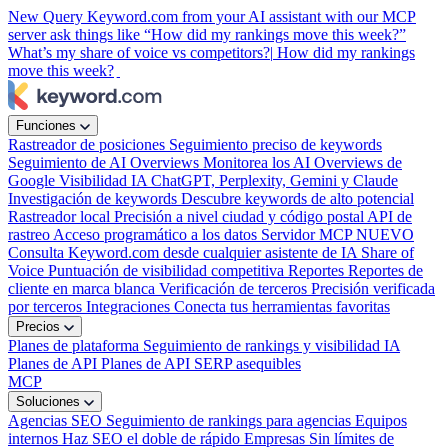
New
Query Keyword.com from your AI assistant with our MCP
server
ask things like “How did my rankings move this week?”
What’s my share of voice vs competitors?|
How did my rankings
move this week?
Funciones
Rastreador de posiciones
Seguimiento preciso de keywords
Seguimiento de AI Overviews
Monitorea los AI Overviews de
Google
Visibilidad IA
ChatGPT, Perplexity, Gemini y Claude
Investigación de keywords
Descubre keywords de alto potencial
Rastreador local
Precisión a nivel ciudad y código postal
API de
rastreo
Acceso programático a los datos
Servidor MCP
NUEVO
Consulta Keyword.com desde cualquier asistente de IA
Share of
Voice
Puntuación de visibilidad competitiva
Reportes
Reportes de
cliente en marca blanca
Verificación de terceros
Precisión verificada
por terceros
Integraciones
Conecta tus herramientas favoritas
Precios
Planes de plataforma
Seguimiento de rankings y visibilidad IA
Planes de API
Planes de API SERP asequibles
MCP
Soluciones
Agencias SEO
Seguimiento de rankings para agencias
Equipos
internos
Haz SEO el doble de rápido
Empresas
Sin límites de