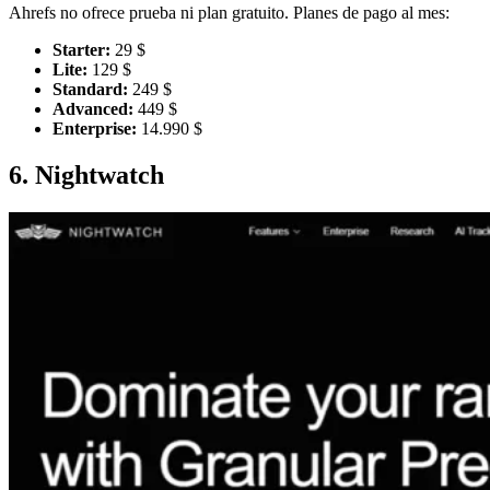
Ahrefs no ofrece prueba ni plan gratuito. Planes de pago al mes:
Starter:
29 $
Lite:
129 $
Standard:
249 $
Advanced:
449 $
Enterprise:
14.990 $
6. Nightwatch