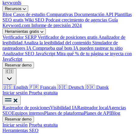
keywords
Recursos
Blog
Casos de estudio
Comparativas
Documentación API
Plantillas
SEO gratis
Wiki SEO
Podcast crecimiento de agencias
Guía
Keyword.com
Informe de precisión 2024
Herramientas gratis
Verificador SERP
Verificador de posiciones gratis
Analizador de
legibilidad
Analiza la legibilidad del contenido
Simulador de
rastreadores IA
Comprueba qué bots IA pueden rastrear tu sitio
Analizador SEO JavaScript
Mira qué % de tu página se inyecta con
JavaScript
Reservar demo
🇪🇸
🇺🇸
English
🇫🇷
Français
🇩🇪
Deutsch
🇩🇰
Dansk
Iniciar sesión
Prueba gratuita
Rastreador de posiciones
Visibilidad IA
Rastreador local
Agencias
SEO
Equipos internos
Planes de plataforma
Planes de API
Blog
Reservar demo
Iniciar sesión
Prueba gratuita
Herramientas SEO