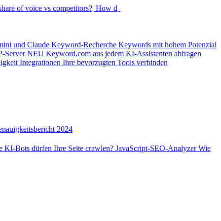
hare of voice vs competitors?|
How did my rankings move this
mini und Claude
Keyword-Recherche
Keywords mit hohem Potenzial
-Server
NEU
Keyword.com aus jedem KI-Assistenten abfragen
igkeit
Integrationen
Ihre bevorzugten Tools verbinden
nauigkeitsbericht 2024
 KI-Bots dürfen Ihre Seite crawlen?
JavaScript-SEO-Analyzer
Wie