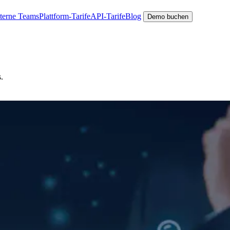
nterne Teams
Plattform-Tarife
API-Tarife
Blog
Demo buchen
.