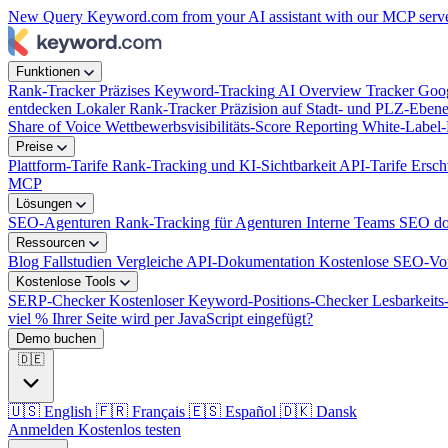
New
Query Keyword.com from your AI assistant with our MCP serv
week?
|
Funktionen
Rank-Tracker
Präzises Keyword-Tracking
AI Overview Tracker
Goog
entdecken
Lokaler Rank-Tracker
Präzision auf Stadt- und PLZ-Eben
Share of Voice
Wettbewerbsvisibilitäts-Score
Reporting
White-Label-
Preise
Plattform-Tarife
Rank-Tracking und KI-Sichtbarkeit
API-Tarife
Ersch
MCP
Lösungen
SEO-Agenturen
Rank-Tracking für Agenturen
Interne Teams
SEO dop
Ressourcen
Blog
Fallstudien
Vergleiche
API-Dokumentation
Kostenlose SEO-Vo
Kostenlose Tools
SERP-Checker
Kostenloser Keyword-Positions-Checker
Lesbarkeit
viel % Ihrer Seite wird per JavaScript eingefügt?
Demo buchen
🇩🇪
🇺🇸
English
🇫🇷
Français
🇪🇸
Español
🇩🇰
Dansk
Anmelden
Kostenlos testen