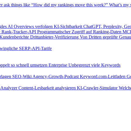
er
ask things like “How did my rankings move this week?”
What’s my s
les AI Overviews verfolgen
KI-Sichtbarkeit
ChatGPT, Perplexity, Ge
e
Rank-Tracker-API
Programmatischer Zugriff auf Ranking-Daten
MCP
Kundenberichte
Drittanbieter-Verifizierung
Von Dritten geprüfte Genau
wingliche SERP-API-Tarife
pelt so schnell umsetzen
Enterprise
Unbegrenzt viele Keywords
rlagen
SEO-Wiki
Agency-Growth-Podcast
Keyword.com-Leitfaden
Ge
s-Analyzer
Content-Lesbarkeit analysieren
KI-Crawler-Simulator
Welche