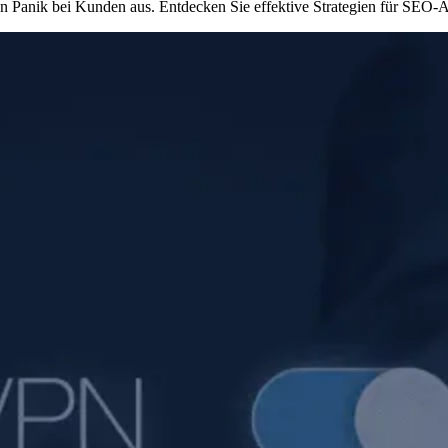
Panik bei Kunden aus. Entdecken Sie effektive Strategien für SEO-Age