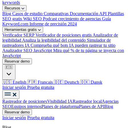
keywords
Recursos
Blog
Casos de estudio
Comparativas
Documentación API
Plantillas
SEO gratis
Wiki SEO
Podcast crecimiento de agencias
Guía
Keyword.com
Informe de precisión 2024
Herramientas gratis
Verificador SERP
Verificador de posiciones gratis
Analizador de
legibilidad
Analiza la legibilidad del contenido
Simulador de
rastreadores IA
Comprueba qué bots IA pueden rastrear tu sitio
Analizador SEO JavaScript
Mira qué % de tu página se inyecta con
JavaScript
Reservar demo
🇪🇸
🇺🇸
English
🇫🇷
Français
🇩🇪
Deutsch
🇩🇰
Dansk
Iniciar sesión
Prueba gratuita
Rastreador de posiciones
Visibilidad IA
Rastreador local
Agencias
SEO
Equipos internos
Planes de plataforma
Planes de API
Blog
Reservar demo
Iniciar sesión
Prueba gratuita
Blog