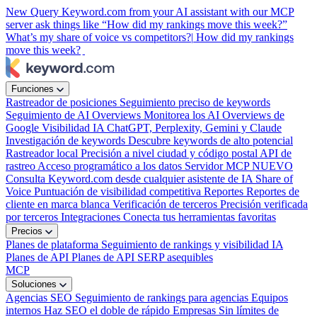
New
Query Keyword.com from your AI assistant with our MCP
server
ask things like “How did my rankings move this week?”
What’s my share of voice vs competitors?|
How did my rankings
move this week?
|
Funciones
Rastreador de posiciones
Seguimiento preciso de keywords
Seguimiento de AI Overviews
Monitorea los AI Overviews de
Google
Visibilidad IA
ChatGPT, Perplexity, Gemini y Claude
Investigación de keywords
Descubre keywords de alto potencial
Rastreador local
Precisión a nivel ciudad y código postal
API de
rastreo
Acceso programático a los datos
Servidor MCP
NUEVO
Consulta Keyword.com desde cualquier asistente de IA
Share of
Voice
Puntuación de visibilidad competitiva
Reportes
Reportes de
cliente en marca blanca
Verificación de terceros
Precisión verificada
por terceros
Integraciones
Conecta tus herramientas favoritas
Precios
Planes de plataforma
Seguimiento de rankings y visibilidad IA
Planes de API
Planes de API SERP asequibles
MCP
Soluciones
Agencias SEO
Seguimiento de rankings para agencias
Equipos
internos
Haz SEO el doble de rápido
Empresas
Sin límites de