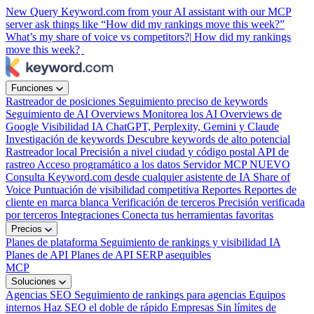
New
Query Keyword.com from your AI assistant with our MCP
server
ask things like “How did my rankings move this week?”
What’s my share of voice vs competitors?|
How did my rankings
move this week?
|
Funciones
Rastreador de posiciones
Seguimiento preciso de keywords
Seguimiento de AI Overviews
Monitorea los AI Overviews de
Google
Visibilidad IA
ChatGPT, Perplexity, Gemini y Claude
Investigación de keywords
Descubre keywords de alto potencial
Rastreador local
Precisión a nivel ciudad y código postal
API de
rastreo
Acceso programático a los datos
Servidor MCP
NUEVO
Consulta Keyword.com desde cualquier asistente de IA
Share of
Voice
Puntuación de visibilidad competitiva
Reportes
Reportes de
cliente en marca blanca
Verificación de terceros
Precisión verificada
por terceros
Integraciones
Conecta tus herramientas favoritas
Precios
Planes de plataforma
Seguimiento de rankings y visibilidad IA
Planes de API
Planes de API SERP asequibles
MCP
Soluciones
Agencias SEO
Seguimiento de rankings para agencias
Equipos
internos
Haz SEO el doble de rápido
Empresas
Sin límites de