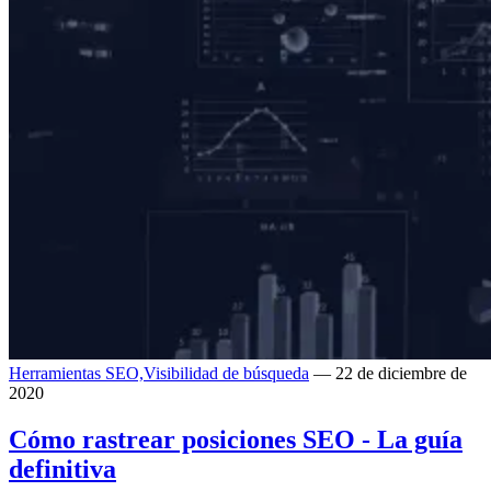
Herramientas SEO,
Visibilidad de búsqueda
— 22 de diciembre de
2020
Cómo rastrear posiciones SEO - La guía
definitiva