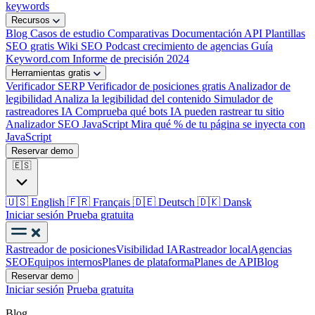
keywords
Recursos
Blog
Casos de estudio
Comparativas
Documentación API
Plantillas
SEO gratis
Wiki SEO
Podcast crecimiento de agencias
Guía
Keyword.com
Informe de precisión 2024
Herramientas gratis
Verificador SERP
Verificador de posiciones gratis
Analizador de
legibilidad
Analiza la legibilidad del contenido
Simulador de
rastreadores IA
Comprueba qué bots IA pueden rastrear tu sitio
Analizador SEO JavaScript
Mira qué % de tu página se inyecta con
JavaScript
Reservar demo
🇪🇸
🇺🇸
English
🇫🇷
Français
🇩🇪
Deutsch
🇩🇰
Dansk
Iniciar sesión
Prueba gratuita
Rastreador de posiciones
Visibilidad IA
Rastreador local
Agencias
SEO
Equipos internos
Planes de plataforma
Planes de API
Blog
Reservar demo
Iniciar sesión
Prueba gratuita
Blog