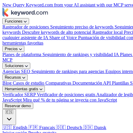
New
Query Keyword.com from your AI assistant with our MCP serv
Funciones
Rastreador de posiciones
Seguimiento preciso de keywords
Seguimie
keywords
Descubre keywords de alto potencial
Rastreador local
Prec
cualquier asistente de IA
Share of Voice
Puntuación de visibilidad com
herramientas favoritas
Precios
Planes de plataforma
Seguimiento de rankings y visibilidad IA
Planes
MCP
Soluciones
Agencias SEO
Seguimiento de rankings para agencias
Equipos inter
Recursos
Blog
Casos de estudio
Comparativas
Documentación API
Plantillas 
Herramientas gratis
Verificador SERP
Verificador de posiciones gratis
Analizador de legib
JavaScript
Mira qué % de tu página se inyecta con JavaScript
Reservar demo
🇪🇸
🇺🇸
English
🇫🇷
Français
🇩🇪
Deutsch
🇩🇰
Dansk
Iniciar sesión
Prueba gratuita