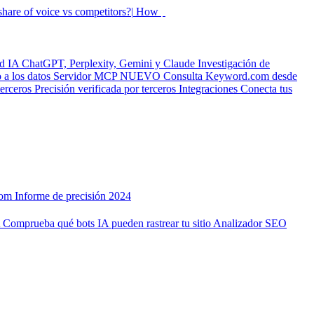
hare of voice vs competitors?|
How did my rankings move
ad IA
ChatGPT, Perplexity, Gemini y Claude
Investigación de
a los datos
Servidor MCP
NUEVO
Consulta Keyword.com desde
terceros
Precisión verificada por terceros
Integraciones
Conecta tus
com
Informe de precisión 2024
A
Comprueba qué bots IA pueden rastrear tu sitio
Analizador SEO