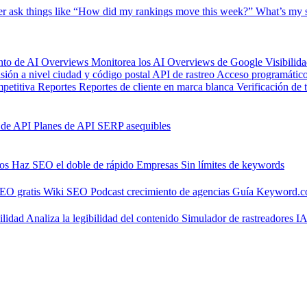
er
ask things like “How did my rankings move this week?”
What’s my s
nto de AI Overviews
Monitorea los AI Overviews de Google
Visibilid
isión a nivel ciudad y código postal
API de rastreo
Acceso programático 
petitiva
Reportes
Reportes de cliente en marca blanca
Verificación de 
 de API
Planes de API SERP asequibles
nos
Haz SEO el doble de rápido
Empresas
Sin límites de keywords
SEO gratis
Wiki SEO
Podcast crecimiento de agencias
Guía Keyword.
ilidad
Analiza la legibilidad del contenido
Simulador de rastreadores I