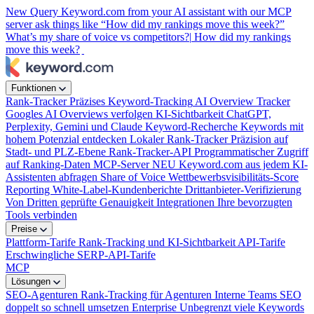
New
Query Keyword.com from your AI assistant with our MCP
server
ask things like “How did my rankings move this week?”
What’s my share of voice vs competitors?|
How did my rankings
move this week?
Funktionen
Rank-Tracker
Präzises Keyword-Tracking
AI Overview Tracker
Googles AI Overviews verfolgen
KI-Sichtbarkeit
ChatGPT,
Perplexity, Gemini und Claude
Keyword-Recherche
Keywords mit
hohem Potenzial entdecken
Lokaler Rank-Tracker
Präzision auf
Stadt- und PLZ-Ebene
Rank-Tracker-API
Programmatischer Zugriff
auf Ranking-Daten
MCP-Server
NEU
Keyword.com aus jedem KI-
Assistenten abfragen
Share of Voice
Wettbewerbsvisibilitäts-Score
Reporting
White-Label-Kundenberichte
Drittanbieter-Verifizierung
Von Dritten geprüfte Genauigkeit
Integrationen
Ihre bevorzugten
Tools verbinden
Preise
Plattform-Tarife
Rank-Tracking und KI-Sichtbarkeit
API-Tarife
Erschwingliche SERP-API-Tarife
MCP
Lösungen
SEO-Agenturen
Rank-Tracking für Agenturen
Interne Teams
SEO
doppelt so schnell umsetzen
Enterprise
Unbegrenzt viele Keywords