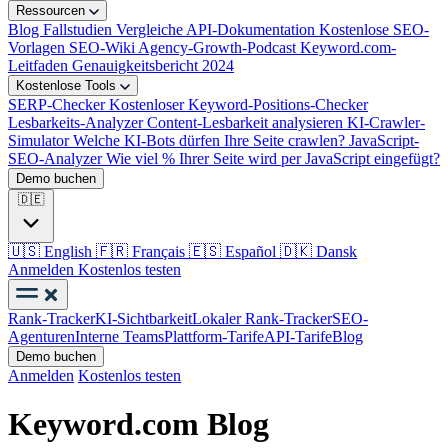
Ressourcen
Blog
Fallstudien
Vergleiche
API-Dokumentation
Kostenlose SEO-
Vorlagen
SEO-Wiki
Agency-Growth-Podcast
Keyword.com-
Leitfaden
Genauigkeitsbericht 2024
Kostenlose Tools
SERP-Checker
Kostenloser Keyword-Positions-Checker
Lesbarkeits-Analyzer
Content-Lesbarkeit analysieren
KI-Crawler-
Simulator
Welche KI-Bots dürfen Ihre Seite crawlen?
JavaScript-
SEO-Analyzer
Wie viel % Ihrer Seite wird per JavaScript eingefügt?
Demo buchen
🇩🇪
🇺🇸
English
🇫🇷
Français
🇪🇸
Español
🇩🇰
Dansk
Anmelden
Kostenlos testen
Rank-Tracker
KI-Sichtbarkeit
Lokaler Rank-Tracker
SEO-
Agenturen
Interne Teams
Plattform-Tarife
API-Tarife
Blog
Demo buchen
Anmelden
Kostenlos testen
Keyword.com Blog