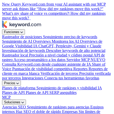
New
Query Keyword.com from your AI assistant with our MCP
server
ask things like “How did my rankings move this week?”
What’s my share of voice vs competitors?|
How did my rankings
move this week?
|
Funciones
Rastreador de posiciones
Seguimiento preciso de keywords
Seguimiento de AI Overviews
Monitorea los AI Overviews de
Google
Visibilidad IA
ChatGPT, Perplexity, Gemini y Claude
Investigación de keywords
Descubre keywords de alto potencial
Rastreador local
Precisión a nivel ciudad y código postal
API de
rastreo
Acceso programático a los datos
Servidor MCP
NUEVO
Consulta Keyword.com desde cualquier asistente de IA
Share of
Voice
Puntuación de visibilidad competitiva
Reportes
Reportes de
cliente en marca blanca
Verificación de terceros
Precisión verificada
por terceros
Integraciones
Conecta tus herramientas favoritas
Precios
Planes de plataforma
Seguimiento de rankings y visibilidad IA
Planes de API
Planes de API SERP asequibles
MCP
Soluciones
Agencias SEO
Seguimiento de rankings para agencias
Equipos
internos
Haz SEO el doble de rápido
Empresas
Sin límites de