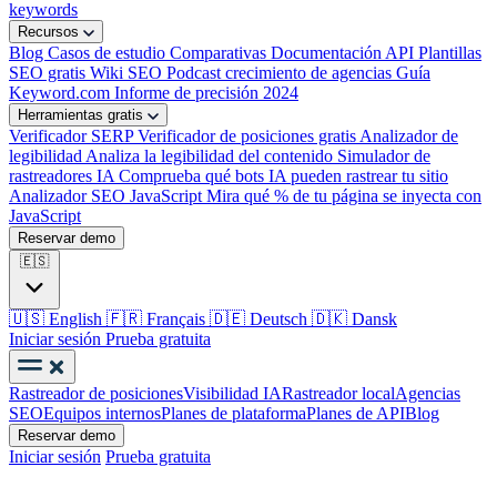
keywords
Recursos
Blog
Casos de estudio
Comparativas
Documentación API
Plantillas
SEO gratis
Wiki SEO
Podcast crecimiento de agencias
Guía
Keyword.com
Informe de precisión 2024
Herramientas gratis
Verificador SERP
Verificador de posiciones gratis
Analizador de
legibilidad
Analiza la legibilidad del contenido
Simulador de
rastreadores IA
Comprueba qué bots IA pueden rastrear tu sitio
Analizador SEO JavaScript
Mira qué % de tu página se inyecta con
JavaScript
Reservar demo
🇪🇸
🇺🇸
English
🇫🇷
Français
🇩🇪
Deutsch
🇩🇰
Dansk
Iniciar sesión
Prueba gratuita
Rastreador de posiciones
Visibilidad IA
Rastreador local
Agencias
SEO
Equipos internos
Planes de plataforma
Planes de API
Blog
Reservar demo
Iniciar sesión
Prueba gratuita