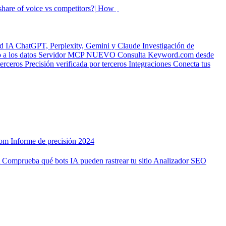
hare of voice vs competitors?|
How did my rankings move this
ad IA
ChatGPT, Perplexity, Gemini y Claude
Investigación de
a los datos
Servidor MCP
NUEVO
Consulta Keyword.com desde
terceros
Precisión verificada por terceros
Integraciones
Conecta tus
com
Informe de precisión 2024
A
Comprueba qué bots IA pueden rastrear tu sitio
Analizador SEO