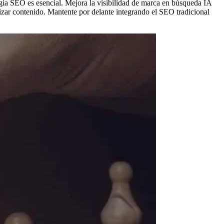
gia SEO es esencial. Mejora la visibilidad de marca en búsqueda IA
zar contenido. Mantente por delante integrando el SEO tradicional