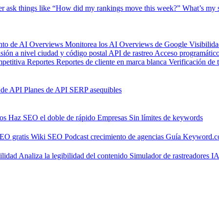
er
ask things like “How did my rankings move this week?”
What’s my s
nto de AI Overviews
Monitorea los AI Overviews de Google
Visibilid
isión a nivel ciudad y código postal
API de rastreo
Acceso programático 
petitiva
Reportes
Reportes de cliente en marca blanca
Verificación de 
 de API
Planes de API SERP asequibles
nos
Haz SEO el doble de rápido
Empresas
Sin límites de keywords
SEO gratis
Wiki SEO
Podcast crecimiento de agencias
Guía Keyword.
ilidad
Analiza la legibilidad del contenido
Simulador de rastreadores I