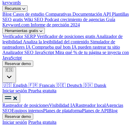
keywords
Recursos
Blog
Casos de estudio
Comparativas
Documentación API
Plantillas
SEO gratis
Wiki SEO
Podcast crecimiento de agencias
Guía
Keyword.com
Informe de precisión 2024
Herramientas gratis
Verificador SERP
Verificador de posiciones gratis
Analizador de
legibilidad
Analiza la legibilidad del contenido
Simulador de
rastreadores IA
Comprueba qué bots IA pueden rastrear tu sitio
Analizador SEO JavaScript
Mira qué % de tu página se inyecta con
JavaScript
Reservar demo
🇪🇸
🇺🇸
English
🇫🇷
Français
🇩🇪
Deutsch
🇩🇰
Dansk
Iniciar sesión
Prueba gratuita
Rastreador de posiciones
Visibilidad IA
Rastreador local
Agencias
SEO
Equipos internos
Planes de plataforma
Planes de API
Blog
Reservar demo
Iniciar sesión
Prueba gratuita