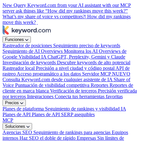
New
Query Keyword.com from your AI assistant with our MCP
server
ask things like “How did my rankings move this week?”
What’s my share of voice vs competitors?|
How did my rankings
move this week?
|
Funciones
Rastreador de posiciones
Seguimiento preciso de keywords
Seguimiento de AI Overviews
Monitorea los AI Overviews de
Google
Visibilidad IA
ChatGPT, Perplexity, Gemini y Claude
Investigación de keywords
Descubre keywords de alto potencial
Rastreador local
Precisión a nivel ciudad y código postal
API de
rastreo
Acceso programático a los datos
Servidor MCP
NUEVO
Consulta Keyword.com desde cualquier asistente de IA
Share of
Voice
Puntuación de visibilidad competitiva
Reportes
Reportes de
cliente en marca blanca
Verificación de terceros
Precisión verificada
por terceros
Integraciones
Conecta tus herramientas favoritas
Precios
Planes de plataforma
Seguimiento de rankings y visibilidad IA
Planes de API
Planes de API SERP asequibles
MCP
Soluciones
Agencias SEO
Seguimiento de rankings para agencias
Equipos
internos
Haz SEO el doble de rápido
Empresas
Sin límites de