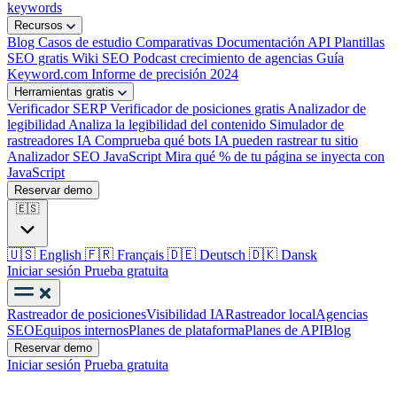
keywords
Recursos
Blog
Casos de estudio
Comparativas
Documentación API
Plantillas
SEO gratis
Wiki SEO
Podcast crecimiento de agencias
Guía
Keyword.com
Informe de precisión 2024
Herramientas gratis
Verificador SERP
Verificador de posiciones gratis
Analizador de
legibilidad
Analiza la legibilidad del contenido
Simulador de
rastreadores IA
Comprueba qué bots IA pueden rastrear tu sitio
Analizador SEO JavaScript
Mira qué % de tu página se inyecta con
JavaScript
Reservar demo
🇪🇸
🇺🇸
English
🇫🇷
Français
🇩🇪
Deutsch
🇩🇰
Dansk
Iniciar sesión
Prueba gratuita
Rastreador de posiciones
Visibilidad IA
Rastreador local
Agencias
SEO
Equipos internos
Planes de plataforma
Planes de API
Blog
Reservar demo
Iniciar sesión
Prueba gratuita