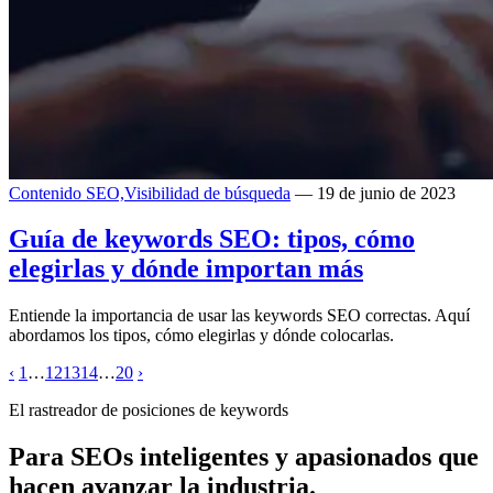
Contenido SEO,
Visibilidad de búsqueda
— 19 de junio de 2023
Guía de keywords SEO: tipos, cómo
elegirlas y dónde importan más
Entiende la importancia de usar las keywords SEO correctas. Aquí
abordamos los tipos, cómo elegirlas y dónde colocarlas.
‹
1
…
12
13
14
…
20
›
El rastreador de posiciones de keywords
Para SEOs inteligentes y apasionados que
hacen avanzar la industria.