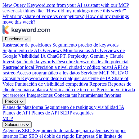
New
Query Keyword.com from your AI assistant with our MCP
server
ask things like “How did my rankings move this week?”
What’s my share of voice vs competitors?|
How did my rankings
move this week?
|
Funciones
Rastreador de posiciones
Seguimiento preciso de keywords
Seguimiento de AI Overviews
Monitorea los AI Overviews de
Google
Visibilidad IA
ChatGPT, Perplexity, Gemini y Claude
Investigación de keywords
Descubre keywords de alto potencial
Rastreador local
Precisión a nivel ciudad y código postal
API de
rastreo
Acceso programático a los datos
Servidor MCP
NUEVO
Consulta Keyword.com desde cualquier asistente de IA
Share of
Voice
Puntuación de visibilidad competitiva
Reportes
Reportes de
cliente en marca blanca
Verificación de terceros
Precisión verificada
por terceros
Integraciones
Conecta tus herramientas favoritas
Precios
Planes de plataforma
Seguimiento de rankings y visibilidad IA
Planes de API
Planes de API SERP asequibles
MCP
Soluciones
Agencias SEO
Seguimiento de rankings para agencias
Equipos
internos
Haz SEO el doble de rápido
Empresas
Sin límites de